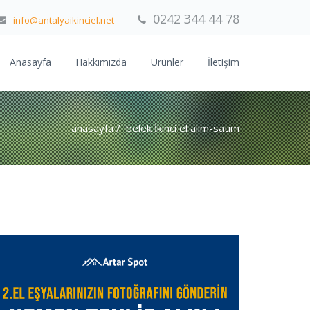
0242 344 44 78
info@antalyaikinciel.net
Anasayfa
Hakkımızda
Ürünler
İletişim
anasayfa
/ belek i̇kinci el alım-satım