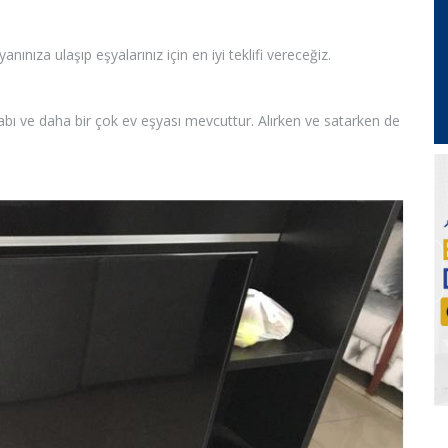
nınıza ulaşıp eşyalarınız için en iyi teklifi vereceğiz.
bı ve daha bir çok ev eşyası mevcuttur. Alırken ve satarken de