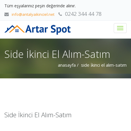
Tüm eşyalarınız peşin değerinde alınır.
0242 344 44 78
info@antalyaikinciel.net
Side İkinci El Alım-Satım
anasayfa
/ side i̇kinci el alım-satım
Side İkinci El Alım-Satım